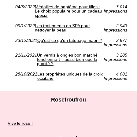
04/3/2022
Médailles de baptême pour filles :
3 014
Le choix populaire pour un cadeau
Impressions
spécial
09/1/2022
Les traitements en SPA pour
2 943
nettoyer la peau
Impressions
23/12/2021
Qu'est-ce qu'un tatouage maori ?
2 977
Impressions
21/11/2021
Un vernis à ongles bon marché
3 285
fonctionne-t-il aussi bien que la
Impressions
qualité ?
28/10/2021
Les propriétés uniques de la croix
4 001
occitane
Impressions
Rosefroufrou
Vive le rose !