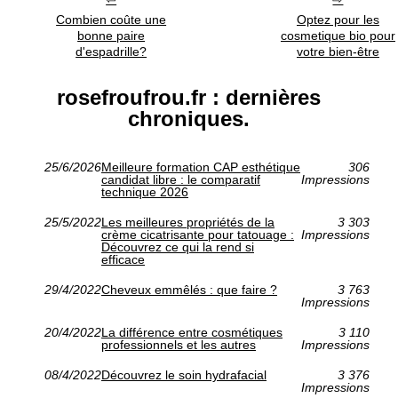
Combien coûte une
Optez pour les
bonne paire
cosmetique bio pour
d'espadrille?
votre bien-être
rosefroufrou.fr : dernières
chroniques.
25/6/2026
Meilleure formation CAP esthétique
306
candidat libre : le comparatif
Impressions
technique 2026
25/5/2022
Les meilleures propriétés de la
3 303
crème cicatrisante pour tatouage :
Impressions
Découvrez ce qui la rend si
efficace
29/4/2022
Cheveux emmêlés : que faire ?
3 763
Impressions
20/4/2022
La différence entre cosmétiques
3 110
professionnels et les autres
Impressions
08/4/2022
Découvrez le soin hydrafacial
3 376
Impressions