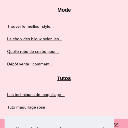
Mode
Trouver le meilleur style...
Le choix des bijoux selon les...
Quelle robe de soirée pour...
Dépôt vente : comment...
Tutos
Les techniques de maquillage...
Tuto maquillage rose
© 2026
Rosefroufrou.fr
|
Plan de nos articles
|
Cookies Policy
|
RSS