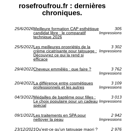
rosefroufrou.fr : dernières
chroniques.
25/6/2026
Meilleure formation CAP esthétique
305
candidat libre : le comparatif
Impressions
technique 2026
25/5/2022
Les meilleures propriétés de la
3 302
crème cicatrisante pour tatouage :
Impressions
Découvrez ce qui la rend si
efficace
29/4/2022
Cheveux emmêlés : que faire ?
3 762
Impressions
20/4/2022
La différence entre cosmétiques
3 109
professionnels et les autres
Impressions
04/3/2022
Médailles de baptême pour filles :
3 013
Le choix populaire pour un cadeau
Impressions
spécial
09/1/2022
Les traitements en SPA pour
2 942
nettoyer la peau
Impressions
23/12/2021
Qu'est-ce qu'un tatouage maori ?
2 976