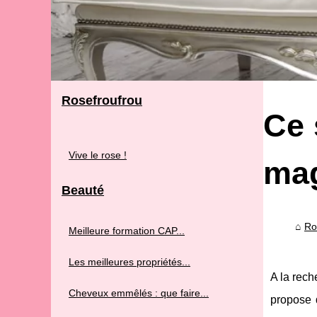
Rosefroufrou
Ce 
Vive le rose !
mag
Beauté
Ro
Meilleure formation CAP...
Les meilleures propriétés...
A la rech
Cheveux emmêlés : que faire...
propose 