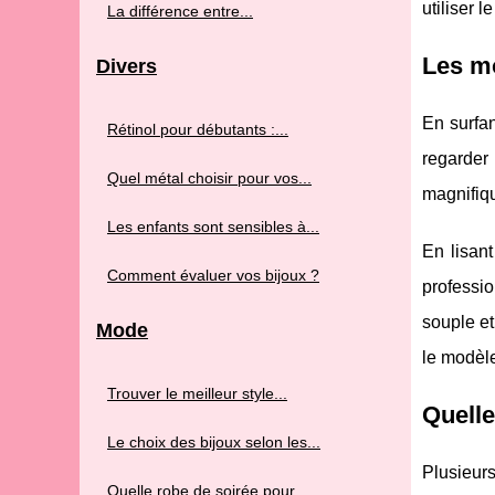
utiliser 
La différence entre...
Les mo
Divers
En surfan
Rétinol pour débutants :...
regarder
Quel métal choisir pour vos...
magnifiqu
Les enfants sont sensibles à...
En lisant
Comment évaluer vos bijoux ?
professio
souple et
Mode
le modèle
Trouver le meilleur style...
Quelle
Le choix des bijoux selon les...
Plusieur
Quelle robe de soirée pour...