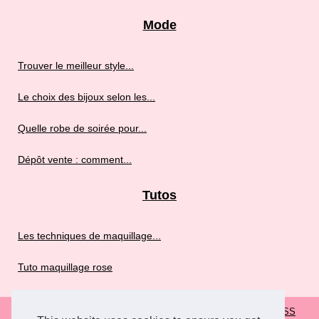
Mode
Trouver le meilleur style...
Le choix des bijoux selon les...
Quelle robe de soirée pour...
Dépôt vente : comment...
Tutos
Les techniques de maquillage...
Tuto maquillage rose
© 2026
Rosefroufrou.fr
|
Plan de nos articles
|
Cookies Policy
|
RSS