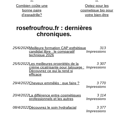
Combien coûte une
Optez pour les
bonne paire
cosmetique bio pour
d'espadrille?
votre bien-être
rosefroufrou.fr : dernières
chroniques.
25/6/2026
Meilleure formation CAP esthétique
313
candidat libre : le comparatif
Impressions
technique 2026
25/5/2022
Les meilleures propriétés de la
3 307
crème cicatrisante pour tatouage :
Impressions
Découvrez ce qui la rend si
efficace
29/4/2022
Cheveux emmêlés : que faire ?
3 770
Impressions
20/4/2022
La différence entre cosmétiques
3 114
professionnels et les autres
Impressions
08/4/2022
Découvrez le soin hydrafacial
3 377
Impressions