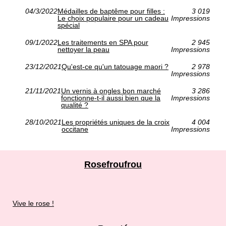
04/3/2022
Médailles de baptême pour filles :
3 019
Le choix populaire pour un cadeau
Impressions
spécial
09/1/2022
Les traitements en SPA pour
2 945
nettoyer la peau
Impressions
23/12/2021
Qu'est-ce qu'un tatouage maori ?
2 978
Impressions
21/11/2021
Un vernis à ongles bon marché
3 286
fonctionne-t-il aussi bien que la
Impressions
qualité ?
28/10/2021
Les propriétés uniques de la croix
4 004
occitane
Impressions
Rosefroufrou
Vive le rose !